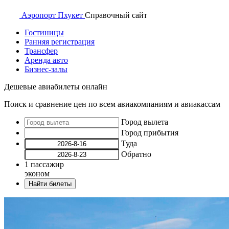
Аэропорт
Пхукет
Справочный
сайт
Гостиницы
Ранняя регистрация
Трансфер
Аренда авто
Бизнес-залы
Дешевые авиабилеты онлайн
Поиск и сравнение цен по всем авиакомпаниям и авиакассам
Город вылета
Город прибытия
Туда
Обратно
1
пассажир
эконом
Найти билеты