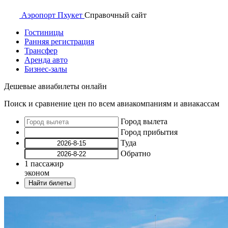
Аэропорт
Пхукет
Справочный
сайт
Гостиницы
Ранняя регистрация
Трансфер
Аренда авто
Бизнес-залы
Дешевые авиабилеты онлайн
Поиск и сравнение цен по всем авиакомпаниям и авиакассам
Город вылета
Город прибытия
Туда
Обратно
1
пассажир
эконом
Найти билеты