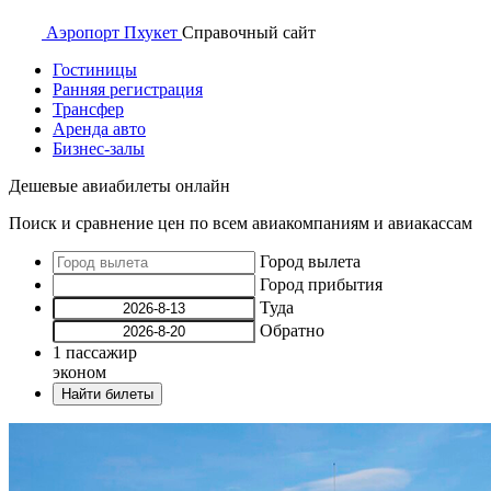
Аэропорт
Пхукет
Справочный
сайт
Гостиницы
Ранняя регистрация
Трансфер
Аренда авто
Бизнес-залы
Дешевые авиабилеты онлайн
Поиск и сравнение цен по всем авиакомпаниям и авиакассам
Город вылета
Город прибытия
Туда
Обратно
1
пассажир
эконом
Найти билеты